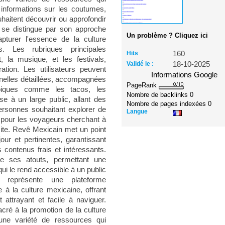
s informations sur les coutumes,
haitent découvrir ou approfondir
 se distingue par son approche
Un problème ? Cliquez ici
pturer l'essence de la culture
. Les rubriques principales
Hits
160
, la musique, et les festivals,
Validé le :
18-10-2025
ation. Les utilisateurs peuvent
Informations Google
onnelles détaillées, accompagnées
PageRank
ypiques comme les tacos, les
Nombre de backlinks
0
se à un large public, allant des
Nombre de pages indexées
0
rsonnes souhaitant explorer de
Langue
le pour les voyageurs cherchant à
ite. Revê Mexicain met un point
our et pertinentes, garantissant
 contenus frais et intéressants.
 de ses atouts, permettant une
qui le rend accessible à un public
représente une plateforme
 à la culture mexicaine, offrant
attrayant et facile à naviguer.
cré à la promotion de la culture
 une variété de ressources qui