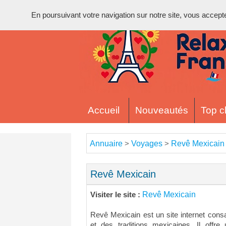
En poursuivant votre navigation sur notre site, vous acceptez 
Accueil
Nouveautés
Top cl
Annuaire
Voyages
Revê Mexicain
>
>
Revê Mexicain
Revê Mexicain
Visiter le site :
Revê Mexicain est un site internet consa
et des traditions mexicaines. Il offre