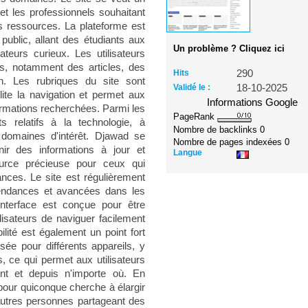
et les professionnels souhaitant
s ressources. La plateforme est
public, allant des étudiants aux
Un problème ? Cliquez ici
teurs curieux. Les utilisateurs
s, notamment des articles, des
Hits
290
on. Les rubriques du site sont
Validé le :
18-10-2025
lite la navigation et permet aux
Informations Google
formations recherchées. Parmi les
PageRank
 relatifs à la technologie, à
Nombre de backlinks
0
s domaines d'intérêt. Djawad se
Nombre de pages indexées
0
ir des informations à jour et
Langue
ource précieuse pour ceux qui
nces. Le site est régulièrement
 tendances et avancées dans les
interface est conçue pour être
ilisateurs de naviguer facilement
ilité est également un point fort
sée pour différents appareils, y
, ce qui permet aux utilisateurs
t et depuis n'importe où. En
pour quiconque cherche à élargir
autres personnes partageant des