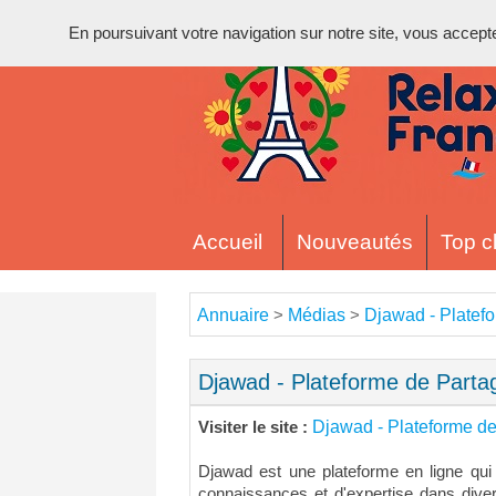
En poursuivant votre navigation sur notre site, vous acceptez 
Accueil
Nouveautés
Top cl
Annuaire
Médias
Djawad - Platef
>
>
Djawad - Plateforme de Part
Djawad - Plateforme d
Visiter le site :
Djawad est une plateforme en ligne qui
connaissances et d'expertise dans dive