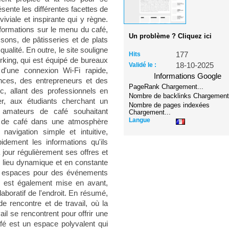
ésente les différentes facettes de
iviale et inspirante qui y règne.
nformations sur le menu du café,
Un problème ? Cliquez ici
sons, de pâtisseries et de plats
ualité. En outre, le site souligne
Hits
177
rking, qui est équipé de bureaux
Validé le :
18-10-2025
 d'une connexion Wi-Fi rapide,
Informations Google
nces, des entrepreneurs et des
PageRank
Chargement...
ic, allant des professionnels en
Nombre de backlinks
Chargement.
er, aux étudiants cherchant un
Nombre de pages indexées
 amateurs de café souhaitant
Chargement...
Langue
e de café dans une atmosphère
navigation simple et intuitive,
idement les informations qu'ils
 jour régulièrement ses offres et
 lieu dynamique et en constante
des espaces pour des événements
s est également mise en avant,
aboratif de l'endroit. En résumé,
 rencontre et de travail, où la
ail se rencontrent pour offrir une
fé est un espace polyvalent qui