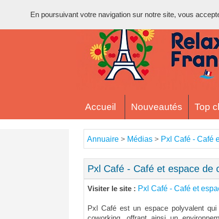
En poursuivant votre navigation sur notre site, vous acceptez 
Accueil
Nouveautés
Top cl
Annuaire
Médias
Pxl Café - Café 
>
>
Pxl Café - Café et espace de 
Pxl Café - Café et esp
Visiter le site :
Pxl Café est un espace polyvalent qui
coworking, offrant ainsi un environne