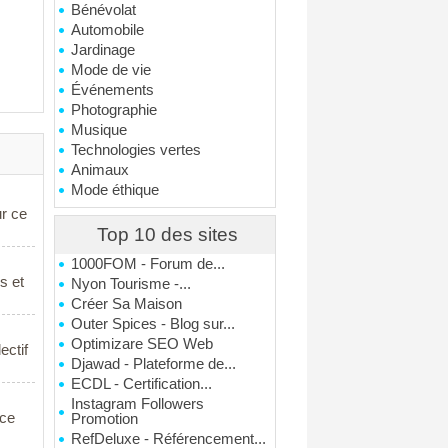
Bénévolat
Automobile
Jardinage
Mode de vie
Événements
Photographie
Musique
Technologies vertes
Animaux
Mode éthique
ur ce
Top 10 des sites
1000FOM - Forum de...
s et
Nyon Tourisme -...
Créer Sa Maison
Outer Spices - Blog sur...
Optimizare SEO Web
ectif
Djawad - Plateforme de...
ECDL - Certification...
Instagram Followers
nce
Promotion
RefDeluxe - Référencement...