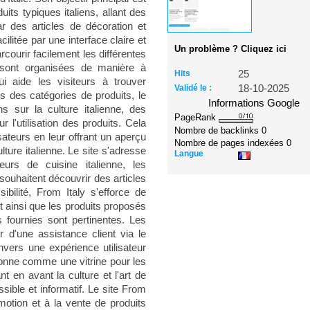
ts typiques italiens, allant des
 des articles de décoration et
acilitée par une interface claire et
Un problème ? Cliquez ici
arcourir facilement les différentes
s sont organisées de manière à
Hits
25
i aide les visiteurs à trouver
Validé le :
18-10-2025
s des catégories de produits, le
Informations Google
s sur la culture italienne, des
PageRank
r l'utilisation des produits. Cela
Nombre de backlinks
0
isateurs en leur offrant un aperçu
Nombre de pages indexées
0
ulture italienne. Le site s'adresse
Langue
eurs de cuisine italienne, les
ouhaitent découvrir des articles
bilité, From Italy s'efforce de
t ainsi que les produits proposés
s fournies sont pertinentes. Les
r d'une assistance client via le
vers une expérience utilisateur
ionne comme une vitrine pour les
nt en avant la culture et l'art de
ssible et informatif. Le site From
motion et à la vente de produits