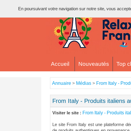
En poursuivant votre navigation sur notre site, vous acceptez 
Accueil
Nouveautés
Top cl
Annuaire
Médias
From Italy - Prod
>
>
From Italy - Produits italiens 
From Italy - Produits it
Visiter le site :
Le site From Italy est une plateforme dé
de produits authentiques en provenance d'I