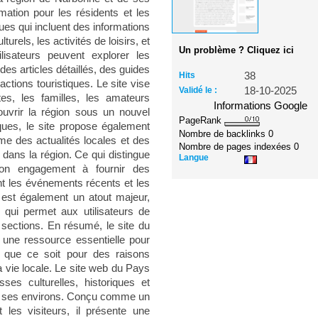
ation pour les résidents et les
ques qui incluent des informations
urels, les activités de loisirs, et
Un problème ? Cliquez ici
ilisateurs peuvent explorer les
 des articles détaillés, des guides
Hits
38
actions touristiques. Le site vise
Validé le :
18-10-2025
stes, les familles, les amateurs
Informations Google
ouvrir la région sous un nouvel
PageRank
iques, le site propose également
Nombre de backlinks
0
e des actualités locales et des
Nombre de pages indexées
0
 dans la région. Ce qui distingue
Langue
son engagement à fournir des
ant les événements récents et les
te est également un atout majeur,
e qui permet aux utilisateurs de
s sections. En résumé, le site du
une ressource essentielle pour
, que ce soit pour des raisons
 vie locale. Le site web du Pays
ses culturelles, historiques et
de ses environs. Conçu comme un
t les visiteurs, il présente une