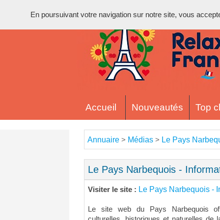
En poursuivant votre navigation sur notre site, vous acceptez 
Accueil
Nouveautés
Top cl
Annuaire
Médias
Le Pays Narbequo
>
>
Le Pays Narbequois - Informa
Le Pays Narbequois - I
Visiter le site :
Le site web du Pays Narbequois off
culturelles, historiques et naturelles d